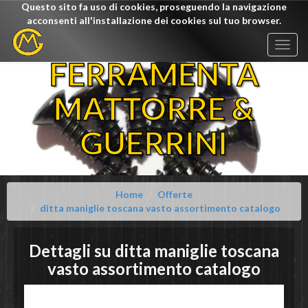
Questo sito fa uso di cookies, proseguendo la navigazione
acconsenti all'installazione dei cookies sul tuo browser.
Togg
navig
FERRAMENTA
MATTORRE &
GUERRINI
Home
Offerte
ditta maniglie toscana vasto assortimento catalogo
Dettagli su
ditta maniglie toscana
vasto assortimento catalogo