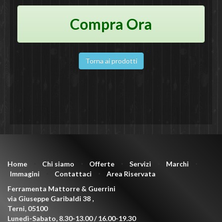
Compra Ora
Torna ai prodotti
Home
⋅
Chi siamo
⋅
Offerte
⋅
Servizi
⋅
Marchi
⋅
Immagini
⋅
Contattaci
⋅
Area Riservata
Ferramenta Mattorre & Guerrini
via Giuseppe Garibaldi 38
,
Terni
,
05100
Lunedì-Sabato, 8.30-13.00 / 16.00-19.30