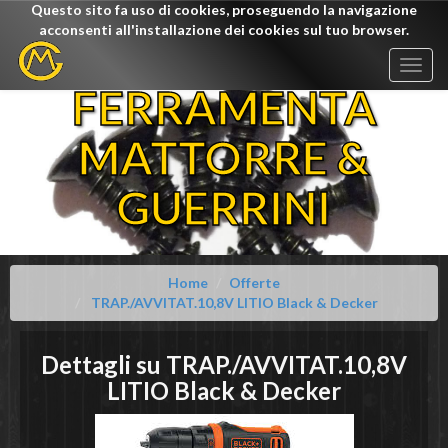
Questo sito fa uso di cookies, proseguendo la navigazione
acconsenti all'installazione dei cookies sul tuo browser.
Togg
navig
FERRAMENTA
MATTORRE &
GUERRINI
Home
Offerte
TRAP./AVVITAT.10,8V LITIO Black & Decker
Dettagli su
TRAP./AVVITAT.10,8V
LITIO
Black & Decker