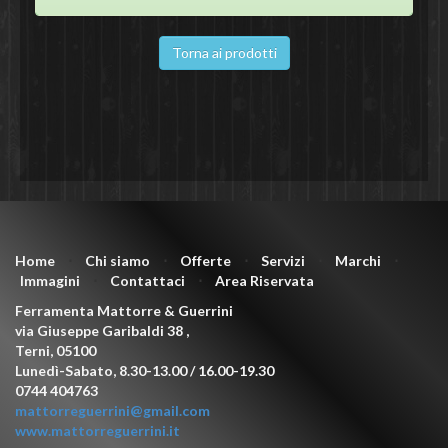
Torna ai prodotti
Home
⋅
Chi siamo
⋅
Offerte
⋅
Servizi
⋅
Marchi
⋅
Immagini
⋅
Contattaci
⋅
Area Riservata
Ferramenta Mattorre & Guerrini
via Giuseppe Garibaldi 38
,
Terni
,
05100
Lunedì-Sabato, 8.30-13.00 / 16.00-19.30
0744 404763
mattorreguerrini@gmail.com
www.mattorreguerrini.it