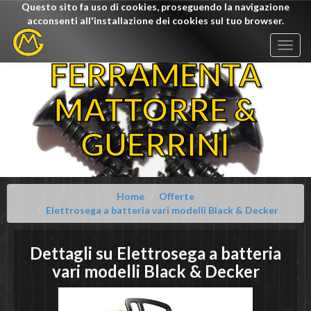
Questo sito fa uso di cookies, proseguendo la navigazione
acconsenti all'installazione dei cookies sul tuo browser.
Togg
navig
FERRAMENTA
MATTORRE &
GUERRINI
Home
Offerte
Elettrosega a batteria vari modelli Black & Decker
Dettagli su
Elettrosega a batteria
vari modelli
Black & Decker