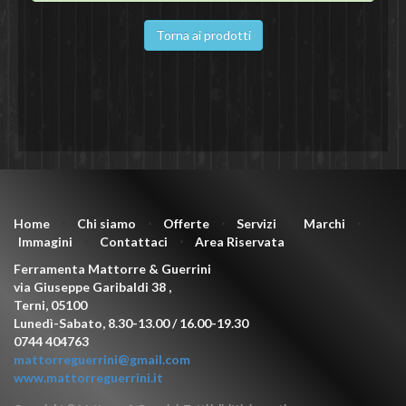
Torna ai prodotti
Home
⋅
Chi siamo
⋅
Offerte
⋅
Servizi
⋅
Marchi
⋅
Immagini
⋅
Contattaci
⋅
Area Riservata
Ferramenta Mattorre & Guerrini
via Giuseppe Garibaldi 38
,
Terni
,
05100
Lunedì-Sabato, 8.30-13.00 / 16.00-19.30
0744 404763
mattorreguerrini@gmail.com
www.mattorreguerrini.it