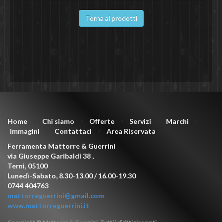
Torna ai prodotti
Home
⋅
Chi siamo
⋅
Offerte
⋅
Servizi
⋅
Marchi
⋅
Immagini
⋅
Contattaci
⋅
Area Riservata
Ferramenta Mattorre & Guerrini
via Giuseppe Garibaldi 38
,
Terni
,
05100
Lunedì-Sabato, 8.30-13.00 / 16.00-19.30
0744 404763
mattorreguerrini@gmail.com
www.mattorreguerrini.it