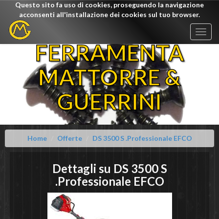
Questo sito fa uso di cookies, proseguendo la navigazione
acconsenti all'installazione dei cookies sul tuo browser.
Togg
navig
FERRAMENTA
MATTORRE &
GUERRINI
Home
Offerte
DS 3500 S .Professionale EFCO
Dettagli su
DS 3500 S
.Professionale
EFCO