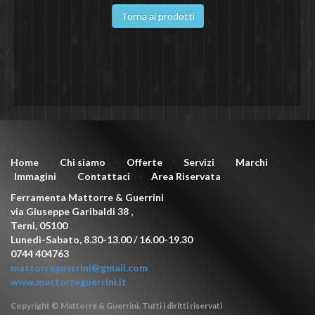
Torna ai prodotti
Home
⋅
Chi siamo
⋅
Offerte
⋅
Servizi
⋅
Marchi
⋅
Immagini
⋅
Contattaci
⋅
Area Riservata
Ferramenta Mattorre & Guerrini
via Giuseppe Garibaldi 38
,
Terni
,
05100
Lunedì-Sabato, 8.30-13.00 / 16.00-19.30
0744 404763
mattorreguerrini@gmail.com
www.mattorreguerrini.it
Copyright © Mattorre & Guerrini. Tutti i diritti riservati