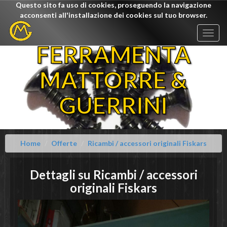
Questo sito fa uso di cookies, proseguendo la navigazione
acconsenti all'installazione dei cookies sul tuo browser.
Togg
navig
FERRAMENTA
MATTORRE &
GUERRINI
Home
Offerte
Ricambi / accessori originali Fiskars
Dettagli su
Ricambi / accessori
originali
Fiskars