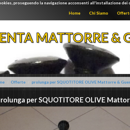
ookies, proseguendo la navigazione acconsenti all'installazione dei 
Home
Chi Siamo
Offert
ENTA MATTORRE & G
me
Offerte
prolunga per SQUOTITORE OLIVE Mattorre & Guer
rolunga per SQUOTITORE OLIVE
Mattor