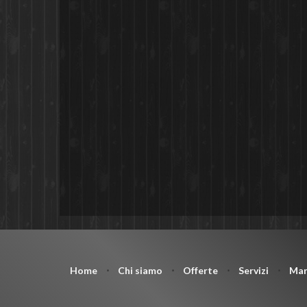
Home
⋅
Chi siamo
⋅
Offerte
⋅
Servizi
⋅
Mar