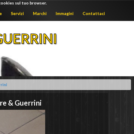
cookies sul tuo browser.
e
Servizi
Marchi
Immagini
Contattaci
UERRINI
rini
re & Guerrini