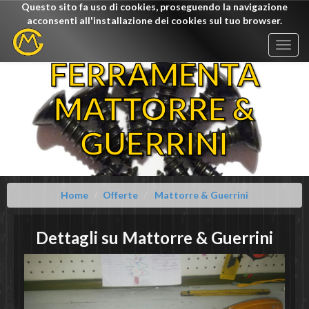
Questo sito fa uso di cookies, proseguendo la navigazione
acconsenti all'installazione dei cookies sul tuo browser.
Togg
navig
FERRAMENTA
MATTORRE &
GUERRINI
Home
Offerte
Mattorre & Guerrini
Dettagli su
Mattorre & Guerrini