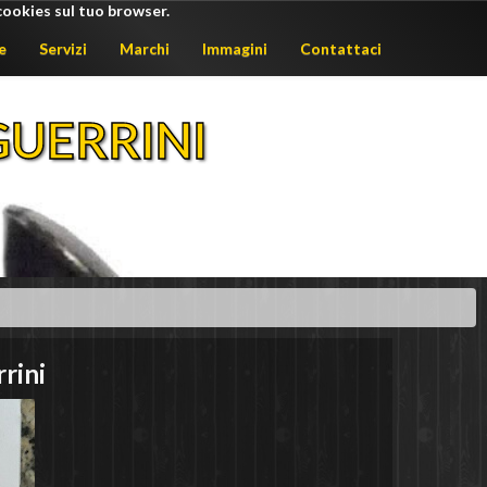
cookies sul tuo browser.
e
Servizi
Marchi
Immagini
Contattaci
UERRINI
rini