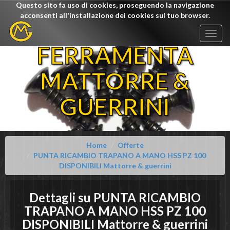
Questo sito fa uso di cookies, proseguendo la navigazione
acconsenti all'installazione dei cookies sul tuo browser.
Togg
navig
FERRAMENTA
MATTORRE &
GUERRINI
Home
Offerte
PUNTA RICAMBIO TRAPANO A MANO HSS PZ 100
DISPONIBILI Mattorre & guerrini
Dettagli su
PUNTA RICAMBIO
TRAPANO A MANO HSS PZ 100
DISPONIBILI
Mattorre & guerrini