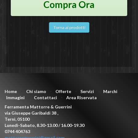
Compra Ora
Torna ai prodotti
Home
⋅
Chi siamo
⋅
Offerte
⋅
Servizi
⋅
Marchi
⋅
Immagini
⋅
Contattaci
⋅
Area Riservata
Ferramenta Mattorre & Guerrini
via Giuseppe Garibaldi 38
,
Terni
,
05100
Lunedì-Sabato, 8.30-13.00 / 16.00-19.30
0744 404763
mattorreguerrini@gmail.com