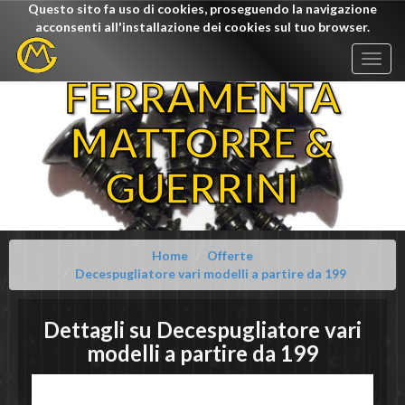
Questo sito fa uso di cookies, proseguendo la navigazione
acconsenti all'installazione dei cookies sul tuo browser.
Togg
navig
FERRAMENTA
MATTORRE &
GUERRINI
Home
Offerte
Decespugliatore vari modelli a partire da 199
Dettagli su
Decespugliatore vari
modelli
a partire da 199