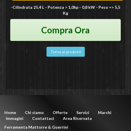
-Cilindrata 25,4 L - Potenza > 1,0hp - 0,8 kW - Peso => 5,5
Kg
Compra Ora
Torna ai prodotti
Home
⋅
Chi siamo
⋅
Offerte
⋅
Servizi
⋅
Marchi
⋅
Immagini
⋅
Contattaci
⋅
Area Riservata
Ferramenta Mattorre & Guerrini