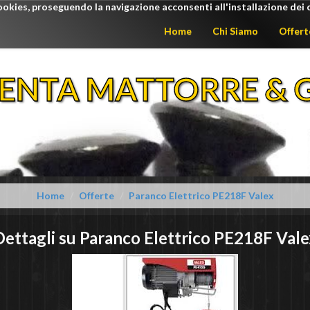
ookies, proseguendo la navigazione acconsenti all'installazione dei 
Home
Chi Siamo
Offert
ENTA MATTORRE & G
Home
Offerte
Paranco Elettrico PE218F Valex
Dettagli su
Paranco Elettrico PE218F
Vale