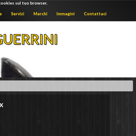
cookies sul tuo browser.
e
Servizi
Marchi
Immagini
Contattaci
UERRINI
x