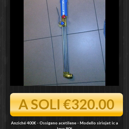
A SOLI €320.00
Anziché 400€ - Ossigeno acetilene - Modello siriojet ic a
leva 90°