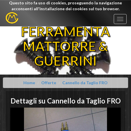
Questo sito fa uso di cookies, proseguendo la navigazione
acconsenti all'installazione dei cookies sul tuo browser.
Togg
navig
FERRAMENTA
MATTORRE &
GUERRINI
Home
Offerte
Cannello da Taglio FRO
Dettagli su
Cannello da Taglio
FRO