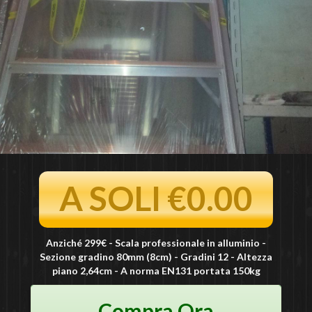
A SOLI €0.00
Anziché 299€ - Scala professionale in alluminio -
Sezione gradino 80mm (8cm) - Gradini 12 - Altezza
piano 2,64cm - A norma EN131 portata 150kg
Compra Ora