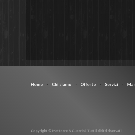
Home
⋅
Chi siamo
⋅
Offerte
⋅
Servizi
⋅
Mar
Copyright © Mattorre & Guerrini. Tutti i diritti riservati