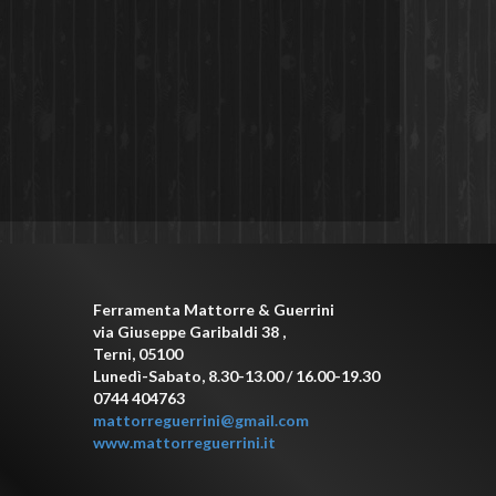
Ferramenta Mattorre & Guerrini
via Giuseppe Garibaldi 38
,
Terni
,
05100
Lunedì-Sabato, 8.30-13.00 / 16.00-19.30
0744 404763
mattorreguerrini@gmail.com
www.mattorreguerrini.it