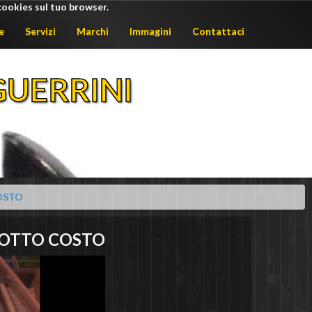
cookies sul tuo browser.
e
Servizi
Marchi
Immagini
Contattaci
UERRINI
COSTO
OTTO COSTO