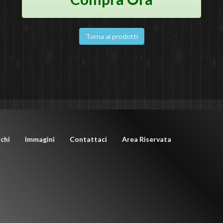
Torna ai prodotti
chi
⋅
Immagini
⋅
Contattaci
⋅
Area Riservata