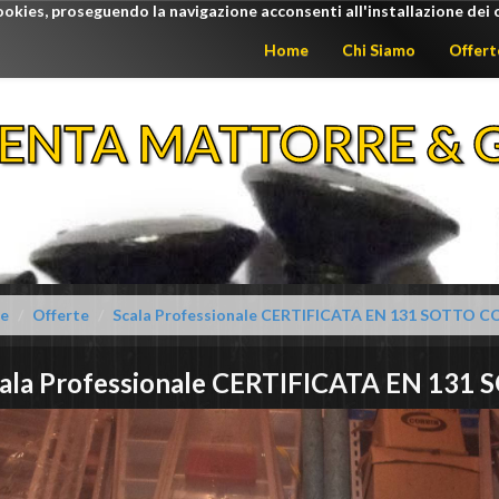
ookies, proseguendo la navigazione acconsenti all'installazione dei 
Home
Chi Siamo
Offert
ENTA MATTORRE & G
e
Offerte
Scala Professionale CERTIFICATA EN 131 SOTTO 
ala Professionale CERTIFICATA EN 131
S