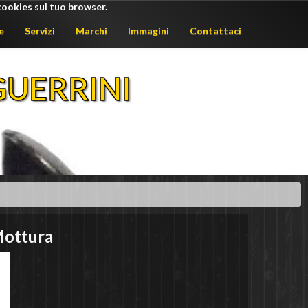
cookies sul tuo browser.
e
Servizi
Marchi
Immagini
Contattaci
UERRINI
ottura