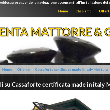
ookies, proseguendo la navigazione acconsenti all'installazione dei 
Home
Chi Siamo
Offert
ENTA MATTORRE & G
Home
Offerte
Cassaforte certificata made in italy Mottura
li su
Cassaforte certificata made in italy
M