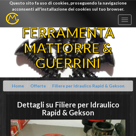
Questo sito fa uso di cookies, proseguendo la navigazione
acconsenti all'installazione dei cookies sul tuo browser.
Togg
navig
FERRAMENTA
MATTORRE &
GUERRINI
Home
Offerte
Filiere per Idraulico Rapid & Gekson
Dettagli su
Filiere per Idraulico
Rapid & Gekson