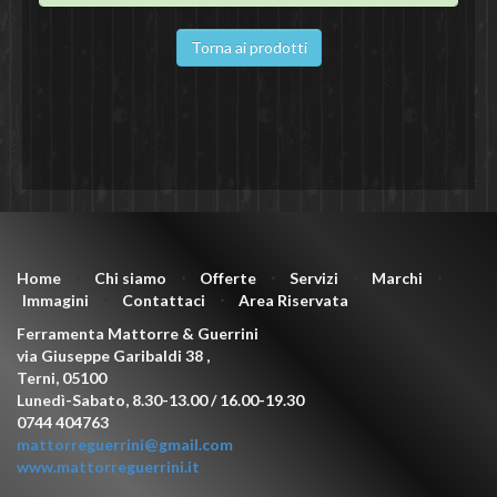
Torna ai prodotti
Home
⋅
Chi siamo
⋅
Offerte
⋅
Servizi
⋅
Marchi
⋅
Immagini
⋅
Contattaci
⋅
Area Riservata
Ferramenta Mattorre & Guerrini
via Giuseppe Garibaldi 38
,
Terni
,
05100
Lunedì-Sabato, 8.30-13.00 / 16.00-19.30
0744 404763
mattorreguerrini@gmail.com
www.mattorreguerrini.it