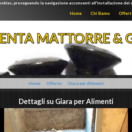
ookies, proseguendo la navigazione acconsenti all'installazione dei 
Home
Chi Siamo
Offert
ENTA MATTORRE & G
Home
Offerte
Giara per Alimenti
Dettagli su
Giara per Alimenti