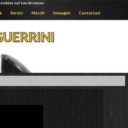
cookies sul tuo browser.
e
Servizi
Marchi
Immagini
Contattaci
UERRINI