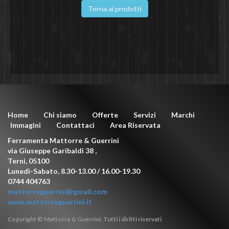
Torna ai prodotti
Home
⋅
Chi siamo
⋅
Offerte
⋅
Servizi
⋅
Marchi
⋅
Immagini
⋅
Contattaci
⋅
Area Riservata
Ferramenta Mattorre & Guerrini
via Giuseppe Garibaldi 38
,
Terni
,
05100
Lunedì-Sabato, 8.30-13.00 / 16.00-19.30
0744 404763
mattorreguerrini@gmail.com
www.mattorreguerrini.it
Copyright © Mattorre & Guerrini. Tutti i diritti riservati