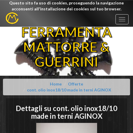
Questo sito fa uso di cookies, proseguendo la navigazione
acconsenti all'installazione dei cookies sul tuo browser.
Togg
navig
FERRAMENTA
MATTORRE &
GUERRINI
Home
Offerte
cont. olio inox18/10 made in terni AGINOX
Dettagli su
cont. olio inox18/10
made in terni
AGINOX