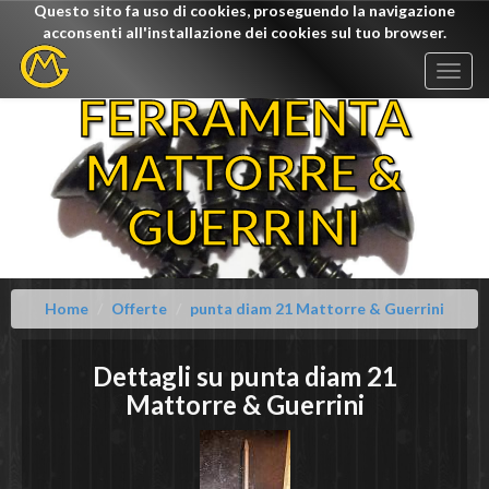
Questo sito fa uso di cookies, proseguendo la navigazione
acconsenti all'installazione dei cookies sul tuo browser.
Togg
navig
FERRAMENTA
MATTORRE &
GUERRINI
Home
Offerte
punta diam 21 Mattorre & Guerrini
Dettagli su
punta diam 21
Mattorre & Guerrini