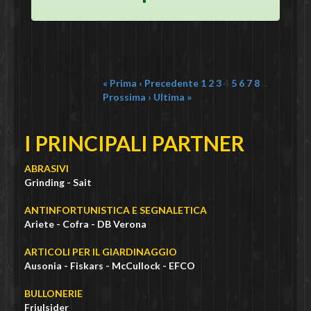
« Prima
‹ Precedente
1
2
3
4
5
6
7
8
...
Prossima ›
Ultima »
I PRINCIPALI PARTNER
ABRASIVI
Grinding - Sait
ANTINFORTUNISTICA E SEGNALETICA
Ariete - Cofra - DB Verona
ARTICOLI PER IL GIARDINAGGIO
Ausonia - Fiskars - McCullock - EFCO
BULLONERIE
Friulsider