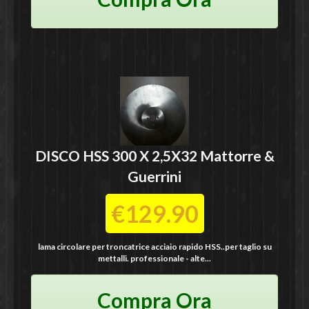
DISCO HSS 300 X 2,5X32
Mattorre &
Guerrini
€129.90
lama circolare per troncatrice acciaio rapido HSS..per taglio su
mettalli. professionale - alte...
Compra Ora