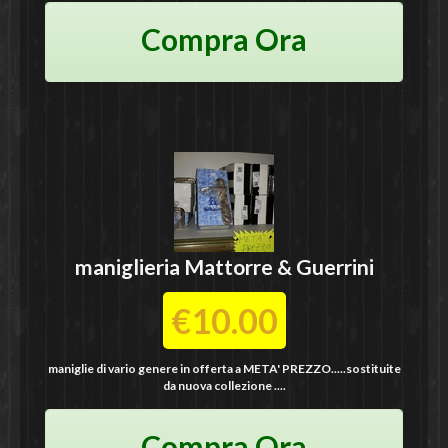
Compra Ora
maniglieria
Mattorre & Guerrini
€10.00
maniglie di vario genere in offerta a META' PREZZO.....sostituite
da nuova collezione ....
Compra Ora