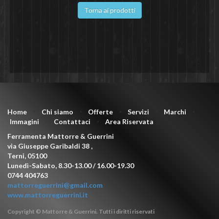
Torna ai prodotti
Home
⋅
Chi siamo
⋅
Offerte
⋅
Servizi
⋅
Marchi
⋅
Immagini
⋅
Contattaci
⋅
Area Riservata
Ferramenta Mattorre & Guerrini
via Giuseppe Garibaldi 38
,
Terni
,
05100
Lunedì-Sabato, 8.30-13.00 / 16.00-19.30
0744 404763
mattorreguerrini@gmail.com
www.mattorreguerrini.it
Copyright © Mattorre & Guerrini. Tutti i diritti riservati