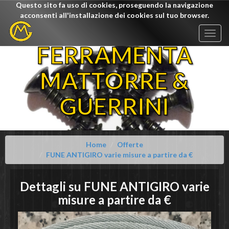
Questo sito fa uso di cookies, proseguendo la navigazione
acconsenti all'installazione dei cookies sul tuo browser.
Togg
navig
FERRAMENTA
MATTORRE &
GUERRINI
Home
Offerte
FUNE ANTIGIRO varie misure a partire da €
Dettagli su
FUNE ANTIGIRO varie
misure
a partire da €