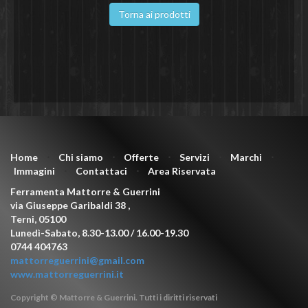
Torna ai prodotti
Home
⋅
Chi siamo
⋅
Offerte
⋅
Servizi
⋅
Marchi
⋅
Immagini
⋅
Contattaci
⋅
Area Riservata
Ferramenta Mattorre & Guerrini
via Giuseppe Garibaldi 38
,
Terni
,
05100
Lunedì-Sabato, 8.30-13.00 / 16.00-19.30
0744 404763
mattorreguerrini@gmail.com
www.mattorreguerrini.it
Copyright © Mattorre & Guerrini. Tutti i diritti riservati