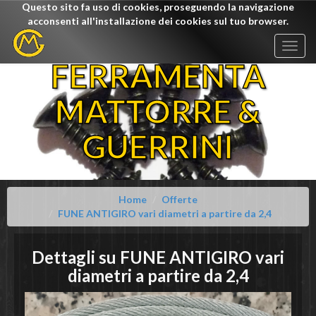
Questo sito fa uso di cookies, proseguendo la navigazione
acconsenti all'installazione dei cookies sul tuo browser.
Togg
navig
FERRAMENTA
MATTORRE &
GUERRINI
Home
Offerte
FUNE ANTIGIRO vari diametri a partire da 2,4
Dettagli su
FUNE ANTIGIRO vari
diametri
a partire da 2,4