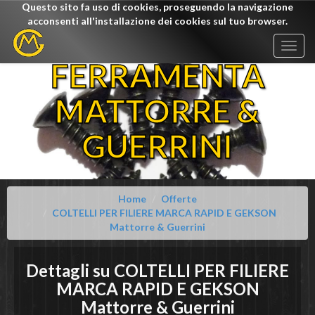
Questo sito fa uso di cookies, proseguendo la navigazione
acconsenti all'installazione dei cookies sul tuo browser.
Togg
navig
FERRAMENTA
MATTORRE &
GUERRINI
Home
Offerte
COLTELLI PER FILIERE MARCA RAPID E GEKSON
Mattorre & Guerrini
Dettagli su
COLTELLI PER FILIERE
MARCA RAPID E GEKSON
Mattorre & Guerrini