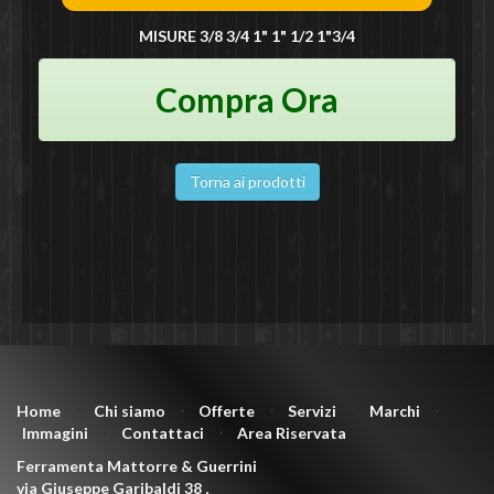
MISURE 3/8 3/4 1" 1" 1/2 1"3/4
Compra Ora
Torna ai prodotti
Home
⋅
Chi siamo
⋅
Offerte
⋅
Servizi
⋅
Marchi
⋅
Immagini
⋅
Contattaci
⋅
Area Riservata
Ferramenta Mattorre & Guerrini
via Giuseppe Garibaldi 38
,