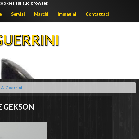
cookies sul tuo browser.
e
Servizi
Marchi
Immagini
Contattaci
UERRINI
& Guerrini
 E GEKSON