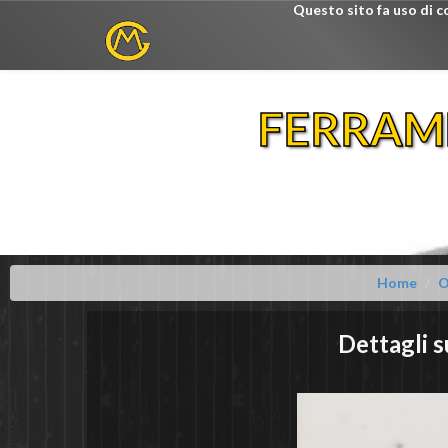
Questo sito fa uso di c
FERRAM
Home
O
Dettagli 