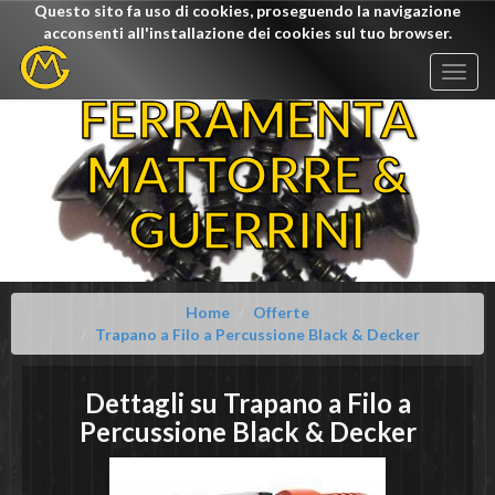
Questo sito fa uso di cookies, proseguendo la navigazione
acconsenti all'installazione dei cookies sul tuo browser.
Togg
navig
FERRAMENTA
MATTORRE &
GUERRINI
Home
Offerte
Trapano a Filo a Percussione Black & Decker
Dettagli su
Trapano a Filo a
Percussione
Black & Decker