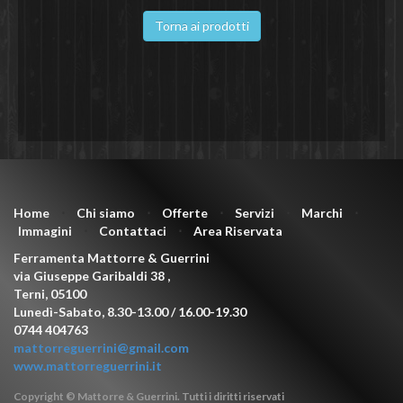
Torna ai prodotti
Home
⋅
Chi siamo
⋅
Offerte
⋅
Servizi
⋅
Marchi
⋅
Immagini
⋅
Contattaci
⋅
Area Riservata
Ferramenta Mattorre & Guerrini
via Giuseppe Garibaldi 38
,
Terni
,
05100
Lunedì-Sabato, 8.30-13.00 / 16.00-19.30
0744 404763
mattorreguerrini@gmail.com
www.mattorreguerrini.it
Copyright © Mattorre & Guerrini. Tutti i diritti riservati