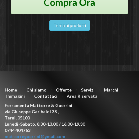
Compra Ora
Torna ai prodotti
Home
⋅
Chi siamo
⋅
Offerte
⋅
Servizi
⋅
Marchi
⋅
Immagini
⋅
Contattaci
⋅
Area Riservata
Ferramenta Mattorre & Guerrini
via Giuseppe Garibaldi 38
,
Terni
,
05100
Lunedì-Sabato, 8.30-13.00 / 16.00-19.30
0744 404763
mattorreguerrini@gmail.com