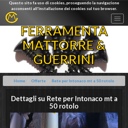
Questo sito fa uso di cookies, proseguendo la navigazione
acconsenti all'installazione dei cookies sul tuo browser.
Togg
navig
FERRAMENTA
MATTORRE &
GUERRINI
Home
Offerte
Rete per Intonaco mt a 50 rotolo
Dettagli su
Rete per Intonaco mt a
50 rotolo