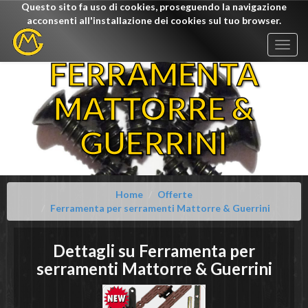
Questo sito fa uso di cookies, proseguendo la navigazione
acconsenti all'installazione dei cookies sul tuo browser.
Togg
navig
FERRAMENTA
MATTORRE &
GUERRINI
Home
Offerte
Ferramenta per serramenti Mattorre & Guerrini
Dettagli su
Ferramenta per
serramenti
Mattorre & Guerrini