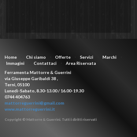
Home
⋅
Chi siamo
⋅
Offerte
⋅
Servizi
⋅
Marchi
⋅
Immagini
⋅
Contattaci
⋅
Area Riservata
Ferramenta Mattorre & Guerrini
via Giuseppe Garibaldi 38
,
Terni
,
05100
Lunedì-Sabato, 8.30-13.00 / 16.00-19.30
0744 404763
mattorreguerrini@gmail.com
www.mattorreguerrini.it
Copyright © Mattorre & Guerrini. Tutti i diritti riservati