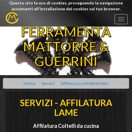
Questo sito fa uso di cookies, proseguendo la navigazione
acconsenti all'installazione dei cookies sul tuo browser.
Togg
navig
FERRAMENTA
MATTORRE &
GUERRINI
Home
Servizi
Affilatura coltelli/forbici
SERVIZI -
AFFILATURA
LAME
Affilatura
Coltelli da cucina